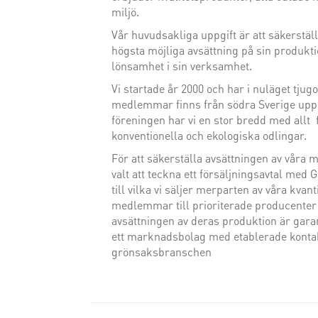
miljö.
Vår huvudsakliga uppgift är att säkerstä
högsta möjliga avsättning på sin produk
lönsamhet i sin verksamhet.
Vi startade år 2000 och har i nuläget tj
medlemmar finns från södra Sverige upp 
föreningen har vi en stor bredd med allt f
konventionella och ekologiska odlingar.
För att säkerställa avsättningen av våra
valt att teckna ett försäljningsavtal me
till vilka vi säljer merparten av våra kvant
medlemmar till prioriterade producenter v
avsättningen av deras produktion är gar
ett marknadsbolag med etablerade kontak
grönsaksbranschen