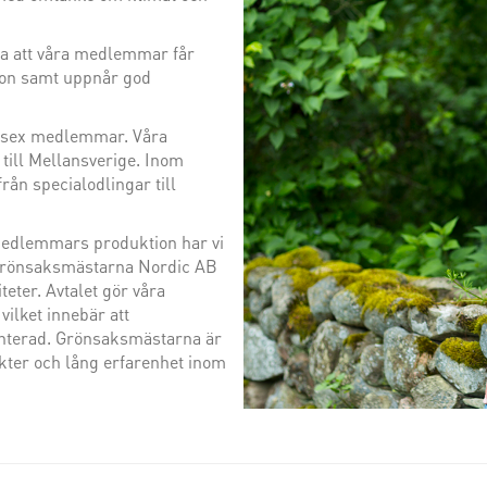
lla att våra medlemmar får
tion samt uppnår god
ugosex medlemmar. Våra
till Mellansverige. Inom
rån specialodlingar till
 medlemmars produktion har vi
d Grönsaksmästarna Nordic AB
iteter. Avtalet gör våra
ilket innebär att
anterad. Grönsaksmästarna är
ter och lång erfarenhet inom