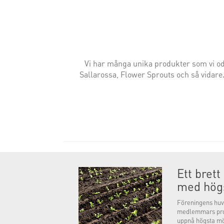
Vi har många unika produkter som vi o
Sallarossa,
Flower Sprouts och så vidare.
Ett bret
med högs
Föreningens huvu
medlemmars prod
uppnå högsta mö