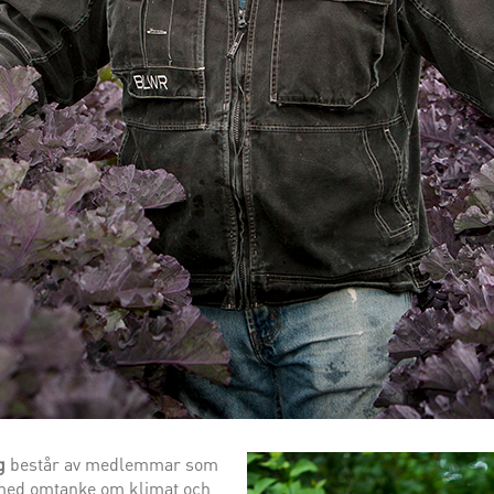
g
består av medlemmar som
e med omtanke om klimat och