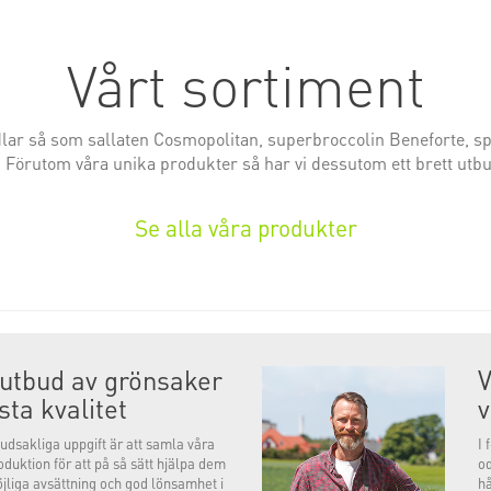
Vårt sortiment
dlar så som sallaten Cosmopolitan,
superbroccolin Beneforte, sp
 Förutom våra unika produkter så har vi dessutom ett brett utbud 
Se alla våra produkter
t utbud av grönsaker
V
ta kvalitet
dsakliga uppgift är att samla våra
I 
uktion för att på så sätt hjälpa dem
od
jliga avsättning och god lönsamhet
i
hå