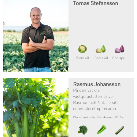
Tomas Stefansson
Blomkål
Spetskål
Röd spetskål
Rasmus Johansson
På den vackra
västgötaslätten driver
Rasmus och Natalie sitt
odlingsföretag Lerama.
De startade för drygt 10 år
sedan och odlar enbart
ekologiskt. Förutom
spannmål och potatis så