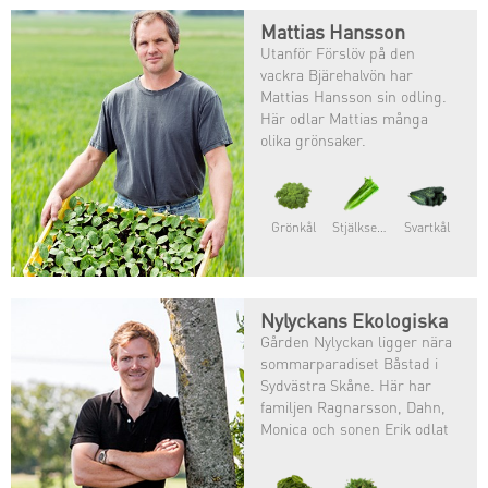
Mattias Hansson
Utanför Förslöv på den
vackra Bjärehalvön har
Mattias Hansson sin odling.
Här odlar Mattias många
olika grönsaker.
Grönkål
Stjälkselleri
Svartkål
Nylyckans Ekologiska
Gården Nylyckan ligger nära
sommarparadiset Båstad i
Sydvästra Skåne. Här har
familjen Ragnarsson, Dahn,
Monica och sonen Erik odlat
grönsaker sedan1982 då
familjen tog over Dahns