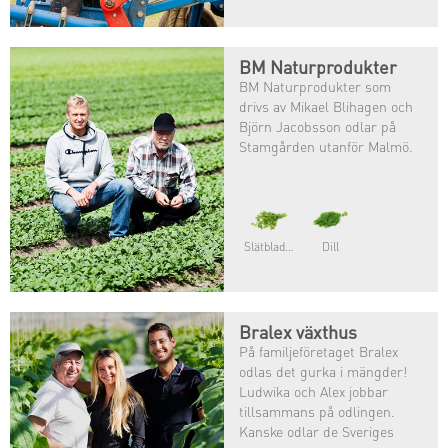
BM Naturprodukter
BM Naturprodukter som
drivs av Mikael Blihagen och
Björn Jacobsson odlar på
Stamgården utanför Malmö.
Slätbladig persilja
Dill
Bralex växthus
På familjeföretaget Bralex
odlas det gurka i mängder!
Ludwika och Alex jobbar
tillsammans på odlingen.
Kanske odlar de Sveriges