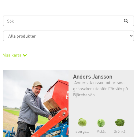
Visa karta
Anders Jansson
Anders Jansson odlar sina
grönsaker utanför Förslöv på
Bjärehalvön.
Isbergsallat
Vitkål
Grönkål