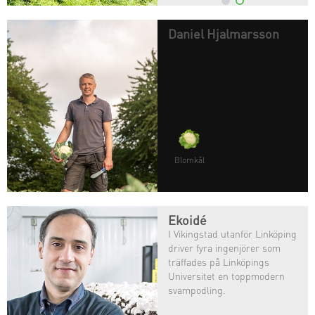
Daniel Hjalmarsson
Blomkål
Ekoidé
I Vikingstad utanför Linköping
driver fyra ingenjörer som
träffades på Linköpings
Universitet en toppmodern
svampodling.