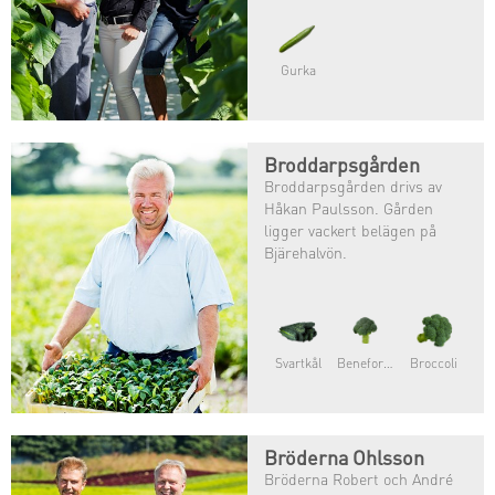
mest älskade grönsak?
Gurka
Broddarpsgården
Broddarpsgården drivs av
Håkan Paulsson. Gården
ligger vackert belägen på
Bjärehalvön.
Svartkål
Beneforte®
Broccoli
Bröderna Ohlsson
Bröderna Robert och André