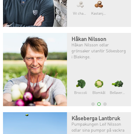
Vit champinjon
Kastanjechampinjon
Håkan Nilsson
Håkan Nilsson odlar
grönsaker utanför Sölvesborg
i Blekinge.
Broccoli
Blomkål
Bellaverde®
Kåseberga Lantbruk
Pumpakungen Leif Nilsson
odlar sina pumpor på vackra