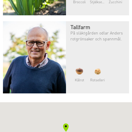
Broccoli
Stjälkselleri
Zucchini
odlar de broccoli, fänkål och
selleri.
Bilder kommer.
Tallfarm
På släktgården odlar Anders
rotgrönsaker och spannmål.
Kålrot
Rotselleri