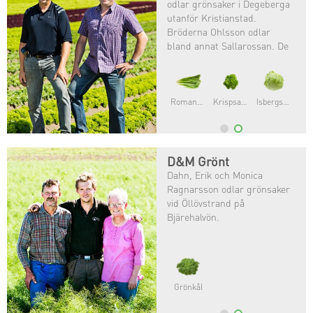
odlar grönsaker i Degeberga
utanför Kristianstad.
Bröderna Ohlsson odlar
bland annat Sallarossan. De
var först i Sverige med att ge
sig på en provodling av
Sallarossan och nu odlas den
i större skala.
Romansallat
Krispsallat
Isbergsallat
D&M Grönt
Dahn, Erik och Monica
Ragnarsson odlar grönsaker
vid Öllövstrand på
Bjärehalvön.
Grönkål