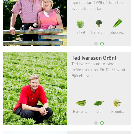
gjort sedan 1998 då han tog
över efter sin far.
Vitkål
Beneforte®
Stjälkselleri
Ted Ivarsson Grönt
Ted Ivarsson odlar sina
grönsaker utanför Förslöv på
Bjärehalvön.
Romansallat
Dill
Krondill