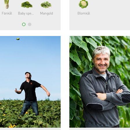
Fänkål
Baby spenat
Mangold
Blomkål