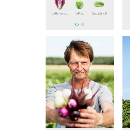
odlas den i större skala.
Sallarossa®
Vitkål
Salladskål