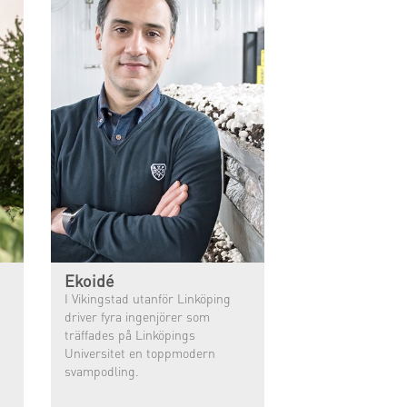
Ekoidé
I Vikingstad utanför Linköping
driver fyra ingenjörer som
träffades på Linköpings
Universitet en toppmodern
svampodling.