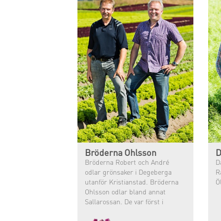
Bröderna Ohlsson
D
Bröderna Robert och André
D
odlar grönsaker i Degeberga
R
utanför Kristianstad. Bröderna
Ö
Ohlsson odlar bland annat
Sallarossan. De var först i
Sverige med att ge sig på en
provodling av Sallarossan och nu