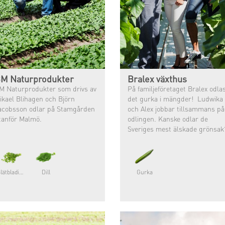
M Naturprodukter
Bralex växthus
M Naturprodukter som drivs av
På familjeföretaget Bralex odla
ikael Blihagen och Björn
det gurka i mängder! Ludwika
acobsson odlar på Stamgården
och Alex jobbar tillsammans på
tanför Malmö.
odlingen. Kanske odlar de
Sveriges mest älskade grönsak
Slätbladig persilja
Dill
Gurka