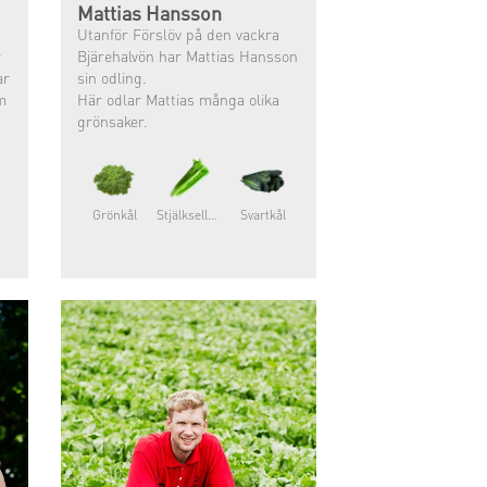
Mattias Hansson
Utanför Förslöv på den vackra
r
Bjärehalvön har Mattias Hansson
ar
sin odling.
m
Här odlar Mattias många olika
grönsaker.
Grönkål
Stjälkselleri
Svartkål