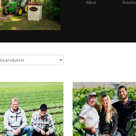
Kålrot
Rotselle