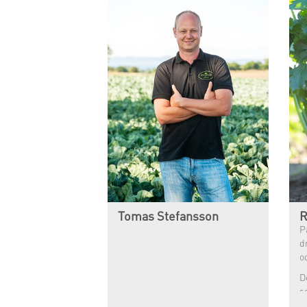
Tomas Stefansson
R
P
d
o
D
s
e