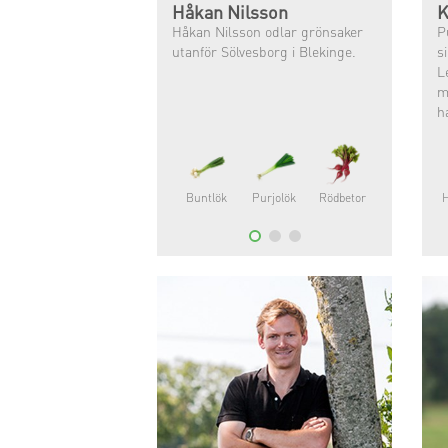
Håkan Nilsson
K
Håkan Nilsson odlar grönsaker
P
utanför Sölvesborg i Blekinge.
s
L
m
h
L
ha
o
Buntlök
Purjolök
Rödbetor