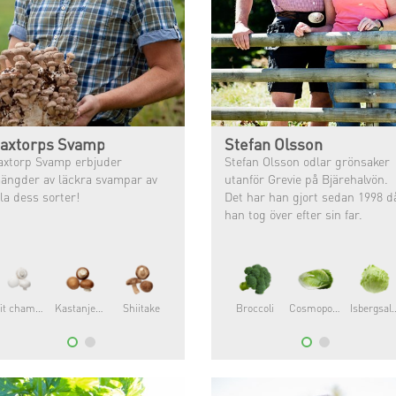
axtorps Svamp
Stefan Olsson
axtorp Svamp erbjuder
Stefan Olsson odlar grönsaker
ängder av läckra svampar av
utanför Grevie på Bjärehalvön.
lla dess sorter!
Det har han gjort sedan 1998 d
han tog över efter sin far.
Vit champinjon
Kastanjechampinjon
Shiitake
Broccoli
Cosmopolitan®
Isbergs