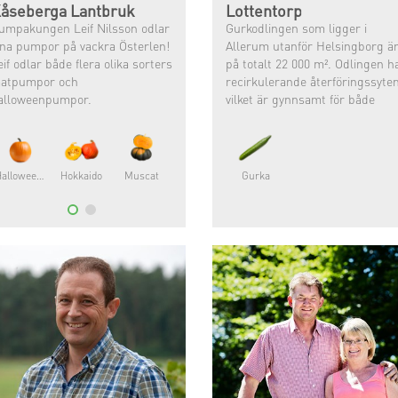
åseberga Lantbruk
Lottentorp
umpakungen Leif Nilsson odlar
Gurkodlingen som ligger i
ina pumpor på vackra Österlen!
Allerum utanför Helsingborg ä
eif odlar både flera olika sorters
på totalt 22 000 m². Odlingen h
atpumpor och
recirkulerande återföringssyte
alloweenpumpor. ⠀
vilket är gynnsamt för både
klimat och miljö.
eif är född in i lantbruket och
r alltid tyckt att det varit roligt
ch ville därför odla själv!
Halloweenpumpa
Hokkaido
Muscat
Gurka