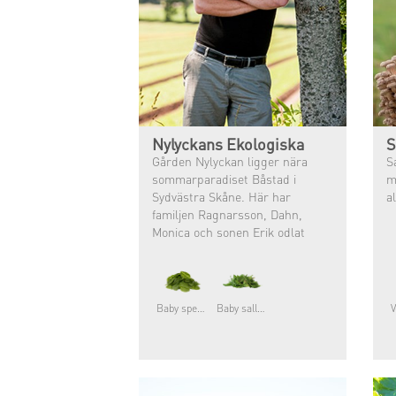
Nylyckans Ekologiska
S
Gården Nylyckan ligger nära
S
sommarparadiset Båstad i
m
Sydvästra Skåne. Här har
a
familjen Ragnarsson, Dahn,
Monica och sonen Erik odlat
grönsaker sedan1982 då familjen
tog over Dahns fädersgård.
Baby spenat
Baby sallater