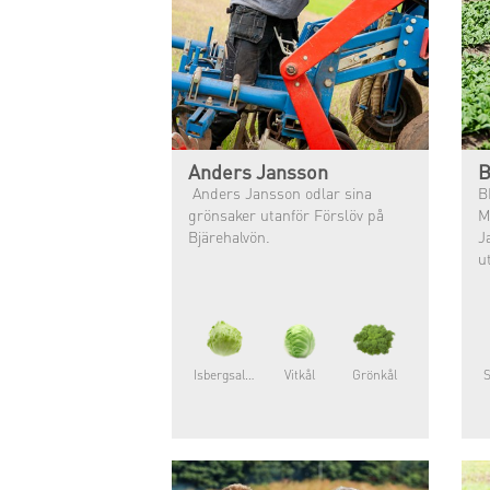
Anders Jansson
B
Anders Jansson odlar sina
B
grönsaker utanför Förslöv på
M
Bjärehalvön.
J
u
Isbergsallat
Vitkål
Grönkål