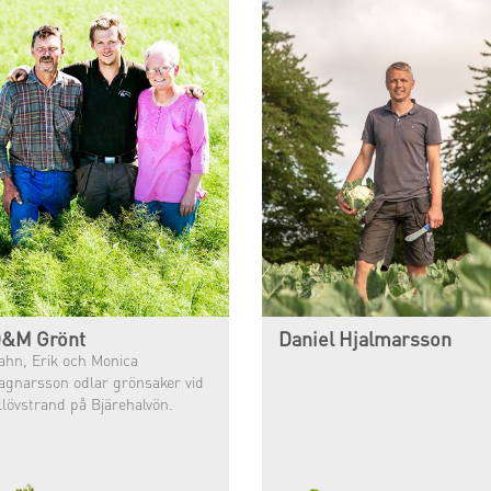
&M Grönt
Daniel Hjalmarsson
ahn, Erik och Monica
agnarsson odlar grönsaker vid
llövstrand på Bjärehalvön.