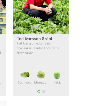
Ted Ivarsson Grönt
Ted Ivarsson odlar sina
grönsaker utanför Förslöv på
å
Bjärehalvön.
allat
Cosmopolitan®
Isbergsallat
Vitkål