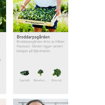
Broddarpsgården
s
Broddarpsgården drivs av Håkan
Paulsson. Gården ligger vackert
belägen på Bjärehalvön.
?
Svartkål
Beneforte®
Broccoli