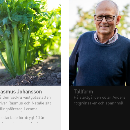
asmus Johansson
Tallfarm
å den vackra västgötaslätten
På släktgården odlar Anders
river Rasmus och Natalie sitt
rotgrönsaker och spannmål.
dlingsföretag Lerama.
e startade för drygt 10 år
edan och odlar enbart
kologiskt. Förutom spannmål