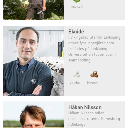
Blomkål
Ekoidé
I Vikingstad utanför Linköping
driver fyra ingenjörer som
träffades på Linköpings
Universitet en toppmodern
svampodling.
Vit champinjon
Kastanjechampinjon
Håkan Nilsson
Håkan Nilsson odlar
grönsaker utanför Sölvesborg
i Blekinge.