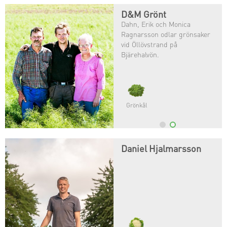
D&M Grönt
Dahn, Erik och Monica
Ragnarsson odlar grönsaker
vid Öllövstrand på
Bjärehalvön.
Grönkål
Daniel Hjalmarsson