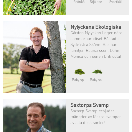
Grönkål
Stjälkselleri
Svartkål
Nylyckans Ekologiska
Gården Nylyckan ligger nära
sommarparadiset Båstad i
Sydvästra Skåne. Här har
familjen Ragnarsson, Dahn,
Monica och sonen Erik odlat
grönsaker sedan1982 då
familjen tog over Dahns
fädersgård.
Baby spenat
Baby sallater
Saxtorps Svamp
Saxtorp Svamp erbjuder
mängder av läckra svampar
av alla dess sorter!