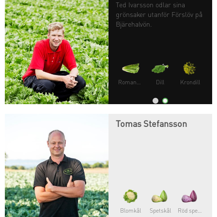
Ted Ivarsson odlar sina
grönsaker utanför Förslöv på
Bjärehalvön.
Romansallat
Dill
Krondill
Tomas Stefansson
Blomkål
Spetskål
Röd spetskål