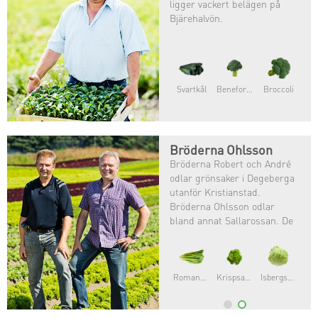
ligger vackert belägen på
Bjärehalvön.
Svartkål
Beneforte®
Broccoli
Bröderna Ohlsson
Bröderna Robert och André
odlar grönsaker i Degeberga
utanför Kristianstad.
Bröderna Ohlsson odlar
bland annat Sallarossan. De
var först i Sverige med att ge
sig på en provodling av
Sallarossan och nu odlas den
i större skala.
Romansallat
Krispsallat
Isbergsallat