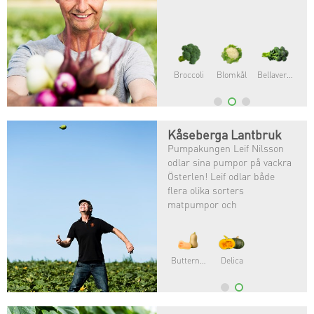
Broccoli
Blomkål
Bellaverde®
Kåseberga Lantbruk
Pumpakungen Leif Nilsson
odlar sina pumpor på vackra
Österlen! Leif odlar både
flera olika sorters
matpumpor och
halloweenpumpor. ⠀
Leif är född in i lantbruket
och har alltid tyckt att det
Butternut
Delica
varit roligt och ville därför
odla själv!