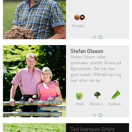
Portabello
Stefan Olsson
Stefan Olsson odlar
grönsaker utanför Grevie på
Bjärehalvön. Det har han
gjort sedan 1998 då han tog
över efter sin far.
Vitkål
Beneforte®
Stjälkselleri
Ted Ivarsson Grönt