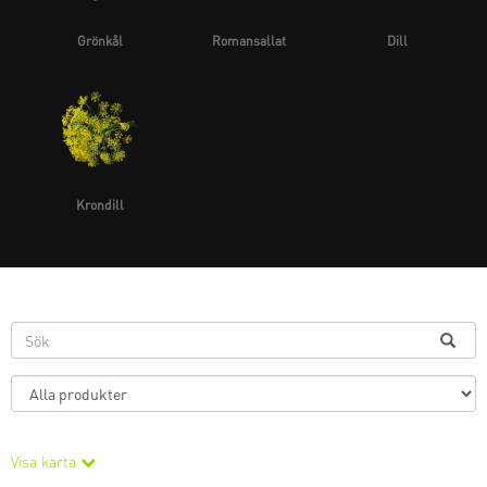
Grönkål
Romansallat
Dill
Krondill
Visa karta