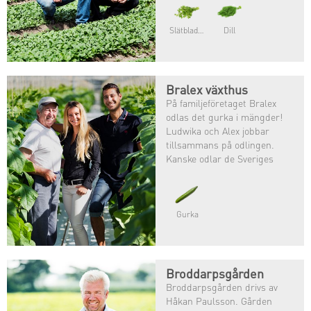
Slätbladig persilja
Dill
Bralex växthus
På familjeföretaget Bralex
odlas det gurka i mängder!
Ludwika och Alex jobbar
tillsammans på odlingen.
Kanske odlar de Sveriges
mest älskade grönsak?
Gurka
Broddarpsgården
Broddarpsgården drivs av
Håkan Paulsson. Gården