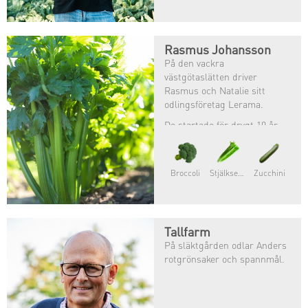
Rasmus Johansson
På den vackra
västgötaslätten driver
Rasmus och Natalie sitt
odlingsföretag Lerama.
De startade för drygt 10 år
sedan och odlar enbart
ekologiskt. Förutom
spannmål och potatis så
Broccoli
Stjälkselleri
Zucchini
odlar de broccoli, fänkål och
selleri.
Bilder kommer.
Tallfarm
På släktgården odlar Anders
rotgrönsaker och spannmål.