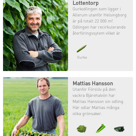
Lottentorp
Gurkodlingen som ligger i
Allerum utanför Helsingborg
är på totalt 22 000 m².
Odlingen har recirkulerande
återföringssytem vilket är
gynnsamt för både klimat och
miljö.
Gurka
Mattias Hansson
Utanför Förslöv på den
vackra Bjärehalvön har
Mattias Hansson sin odling.
Här odlar Mattias många
olika grönsaker.