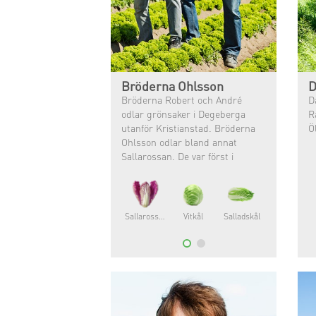
Bröderna Ohlsson
D
Bröderna Robert och André
D
odlar grönsaker i Degeberga
R
utanför Kristianstad. Bröderna
Ö
Ohlsson odlar bland annat
Sallarossan. De var först i
Sverige med att ge sig på en
provodling av Sallarossan och nu
odlas den i större skala.
Sallarossa®
Vitkål
Salladskål
Romansallat