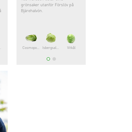
grönsaker utanför Förslöv på
å
Bjärehalvön.
allat
Vitkål
Cosmopolitan®
Beneforte®
Isbergsallat
Stjälkselleri
Vitkål
Romansallat
Dill
Kron