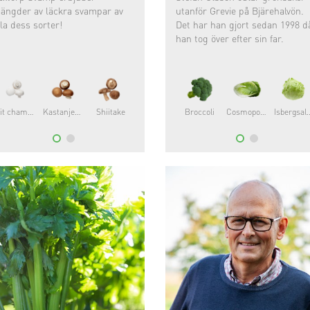
ängder av läckra svampar av
utanför Grevie på Bjärehalvön.
lla dess sorter!
Det har han gjort sedan 1998 d
han tog över efter sin far.
Vit champinjon
Kastanjechampinjon
Shiitake
Portabello
Broccoli
Cosmopolitan®
Isbergs