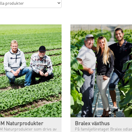
M Naturprodukter
Bralex växthus
M Naturprodukter som drivs av
På familjeföretaget Bralex odla