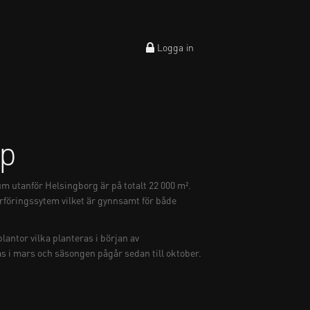
Logga in
rp
m utanför Helsingborg är på totalt 22 000 m².
rföringssytem vilket är gynnsamt för både
plantor vilka planteras i början av
s i mars och säsongen pågår sedan till oktober.