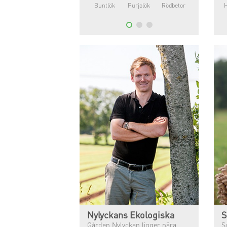
Buntlök
Purjolök
Rödbetor
Broccoli
Nylyckans Ekologiska
S
Gården Nylyckan ligger nära
S