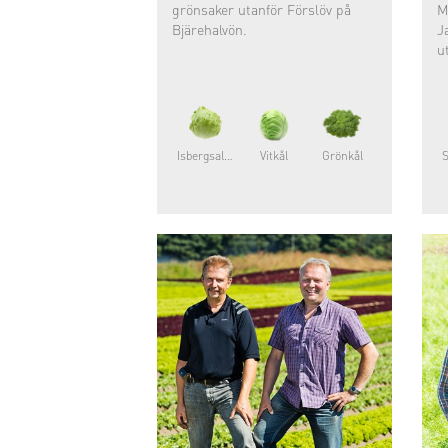
grönsaker utanför Förslöv på
M
Bjärehalvön.
J
u
Isbergsallat
Vitkål
Grönkål