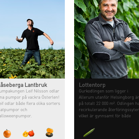
åseberga Lantbruk
Lottentorp
umpakungen Leif Nilsson odlar
Gurkodlingen som ligger i
ina pumpor på vackra Österlen!
Allerum utanför Helsingborg ä
eif odlar både flera olika sorters
på totalt 22 000 m². Odlingen h
atpumpor och
recirkulerande återföringssyte
alloweenpumpor. ⠀
vilket är gynnsamt för både
klimat och miljö.
eif är född in i lantbruket och
r alltid tyckt att det varit roligt
ch ville därför odla själv!