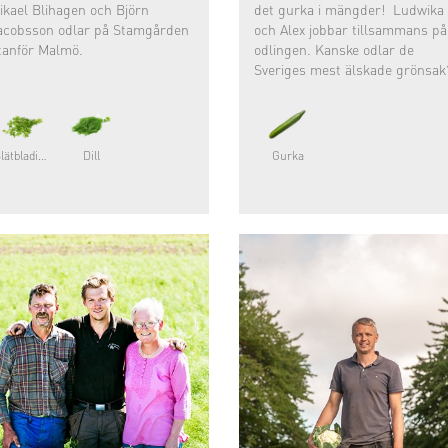
ikael Blihagen och Björn
det gurka i mängder! Ludwika
acobsson odlar på Stamgården
och Alex jobbar tillsammans på
tanför Malmö.
odlingen. Kanske odlar de
Sveriges mest älskade grönsak
Slätbladig persilja
Dill
Gurka