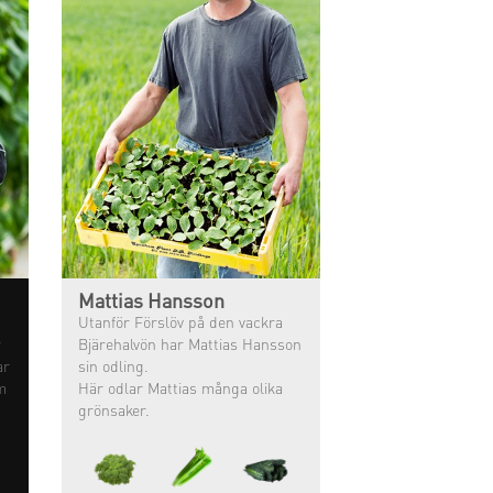
Mattias Hansson
Utanför Förslöv på den vackra
r
Bjärehalvön har Mattias Hansson
ar
sin odling.
m
Här odlar Mattias många olika
grönsaker.