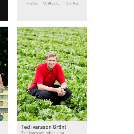
Grönkål
Stjälkselleri
Svartkål
Ted Ivarsson Grönt
Ted Ivarsson odlar sina