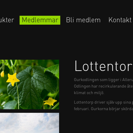
ukter
Medlemmar
Bli medlem
Kontakt
Lottento
Gurkodlingen som ligger i Alleru
Odlingen har recirkulerande åte
klimat och miljö.
Lottentorp driver själv upp sina 
februari. Gurkorna börjar skörda