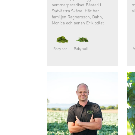
sommarparadiset Båstad i
m
Sydvästra Skåne. Här har
a
familjen Ragnarsson, Dahn,
Monica och sonen Erik odlat
grönsaker sedan1982 då familjen
tog over Dahns fädersgård.
Baby spenat
Baby sallater