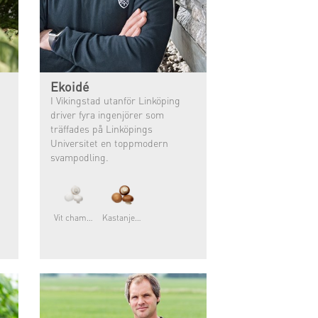
Ekoidé
I Vikingstad utanför Linköping
driver fyra ingenjörer som
träffades på Linköpings
Universitet en toppmodern
svampodling.
Vit champinjon
Kastanjechampinjon