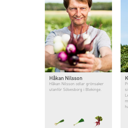
Håkan Nilsson
K
Håkan Nilsson odlar grönsaker
P
utanför Sölvesborg i Blekinge.
s
L
m
h
L
ha
o