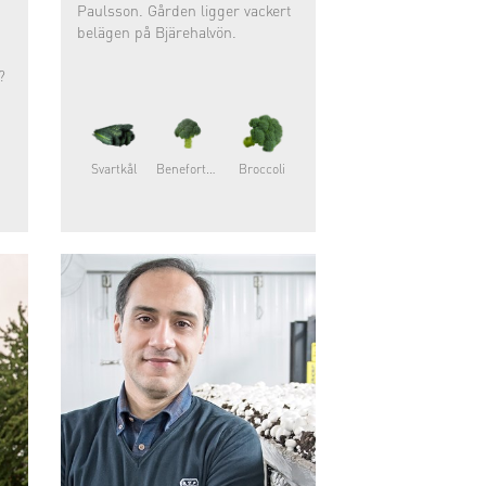
Paulsson. Gården ligger vackert
belägen på Bjärehalvön.
?
Svartkål
Beneforte®
Broccoli