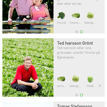
över efter sin far.
Vitkål
Beneforte®
Stjälkselleri
Ted Ivarsson Grönt
Ted Ivarsson odlar sina
grönsaker utanför Förslöv på
Bjärehalvön.
Romansallat
Dill
Krondill
Tomas Stefansson