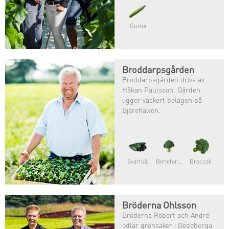
Gurka
Broddarpsgården
Broddarpsgården drivs av
Håkan Paulsson. Gården
ligger vackert belägen på
Bjärehalvön.
Svartkål
Beneforte®
Broccoli
Bröderna Ohlsson
Bröderna Robert och André
odlar grönsaker i Degeberga