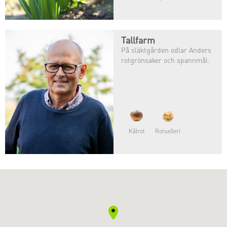
odlar de broccoli, fänkål och
selleri.
Bilder kommer.
Tallfarm
På släktgården odlar Anders
rotgrönsaker och spannmål.
Kålrot
Rotselleri