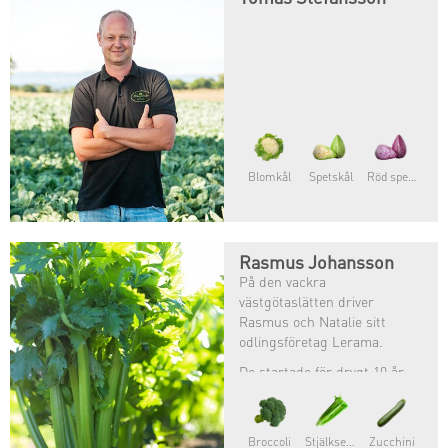
Blomkål
Spetskål
Röd spetskål
Rasmus Johansson
På den vackra
västgötaslätten driver
Rasmus och Natalie sitt
odlingsföretag Lerama.
De startade för drygt 10 år
sedan och odlar enbart
ekologiskt. Förutom
spannmål och potatis så
Broccoli
Stjälkselleri
Zucchini