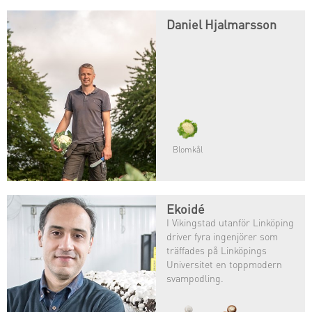
Daniel Hjalmarsson
Blomkål
Ekoidé
I Vikingstad utanför Linköping
driver fyra ingenjörer som
träffades på Linköpings
Universitet en toppmodern
svampodling.