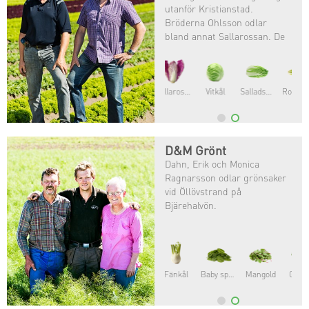
utanför Kristianstad.
Bröderna Ohlsson odlar
bland annat Sallarossan. De
var först i Sverige med att ge
sig på en provodling av
Sallarossan och nu odlas den
i större skala.
Romansallat
Krispsallat
Isbergsallat
D&M Grönt
Dahn, Erik och Monica
Ragnarsson odlar grönsaker
vid Öllövstrand på
Bjärehalvön.
Grönkål