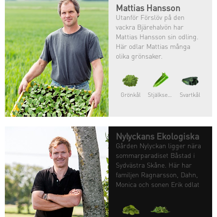
Mattias Hansson
Utanför Förslöv på den
vackra Bjärehalvön har
Mattias Hansson sin odling.
Här odlar Mattias många
olika grönsaker.
Grönkål
Stjälkselleri
Svartkål
Nylyckans Ekologiska
Gården Nylyckan ligger nära
sommarparadiset Båstad i
Sydvästra Skåne. Här har
familjen Ragnarsson, Dahn,
Monica och sonen Erik odlat
grönsaker sedan1982 då
familjen tog over Dahns
fädersgård.