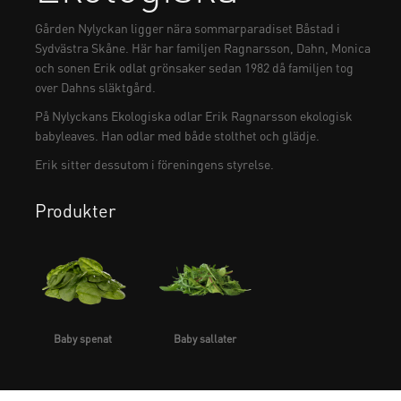
Gården Nylyckan ligger nära sommarparadiset Båstad i
Sydvästra Skåne. Här har familjen Ragnarsson, Dahn, Monica
och sonen Erik odlat grönsaker sedan 1982 då familjen tog
over Dahns släktgård.
På Nylyckans Ekologiska odlar Erik Ragnarsson ekologisk
babyleaves. Han odlar med både stolthet och glädje.
Erik sitter dessutom i föreningens styrelse.
Produkter
Baby spenat
Baby sallater