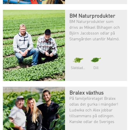
BM Naturprodukter
BM Naturprodukter som
drivs av Mikael Blihagen och
Björn Jacobsson odlar på
Stamgården utanför Malmö.
Slätbladig persilja
Dill
Bralex växthus
På familjeföretaget Bralex
odlas det gurka i mängder!
Ludwika och Alex jobbar
tillsammans på odlingen.
Kanske odlar de Sveriges
mest älskade grönsak?