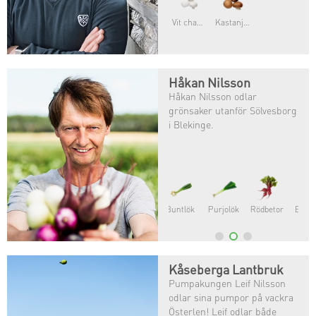
Vit champinjon
Kastanjechampinjon
Håkan Nilsson
Håkan Nilsson odlar
grönsaker utanför Sölvesborg
i Blekinge.
Broccoli
Blomkål
Bellaverde®
Kåseberga Lantbruk
Pumpakungen Leif Nilsson
odlar sina pumpor på vackra
Österlen! Leif odlar både