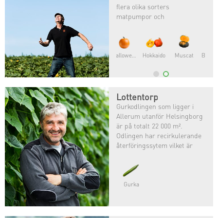
flera olika sorters
matpumpor och
halloweenpumpor. ⠀
Leif är född in i lantbruket
och har alltid tyckt att det
Butternut
Delica
varit roligt och ville därför
odla själv!
Lottentorp
Gurkodlingen som ligger i
Allerum utanför Helsingborg
är på totalt 22 000 m².
Odlingen har recirkulerande
återföringssytem vilket är
gynnsamt för både klimat och
miljö.
Gurka