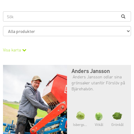
Visa karta
Anders Jansson
Anders Jansson odlar sina
grönsaker utanför Förslöv på
Bjärehalvön.
Isbergsallat
Vitkål
Grönkål