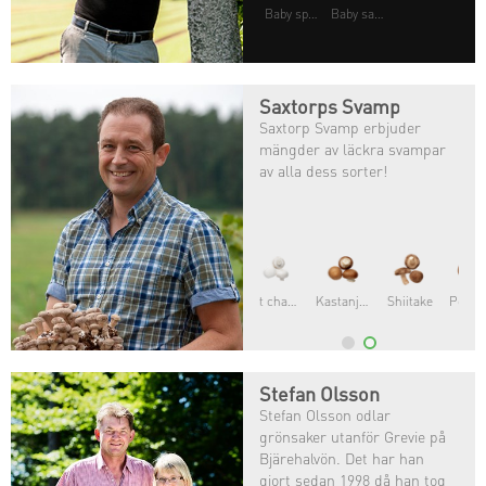
Baby spenat
Baby sallater
Saxtorps Svamp
Saxtorp Svamp erbjuder
mängder av läckra svampar
av alla dess sorter!
Portabello
Stefan Olsson
Stefan Olsson odlar
grönsaker utanför Grevie på
Bjärehalvön. Det har han
gjort sedan 1998 då han tog