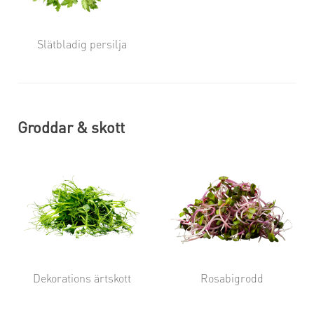
Slätbladig persilja
Groddar & skott
Dekorations ärtskott
Rosabigrodd