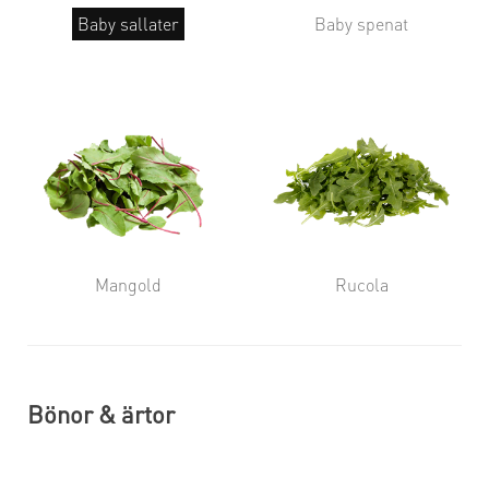
Baby sallater
Baby spenat
Mangold
Rucola
Bönor & ärtor