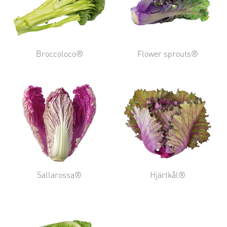
Broccoloco®
Flower sprouts®
Sallarossa®
Hjärtkål®