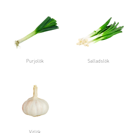
Purjolök
Salladslök
Vitlök