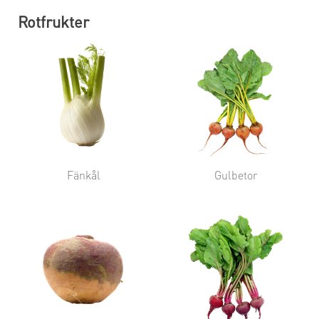
Rotfrukter
Fänkål
Gulbetor