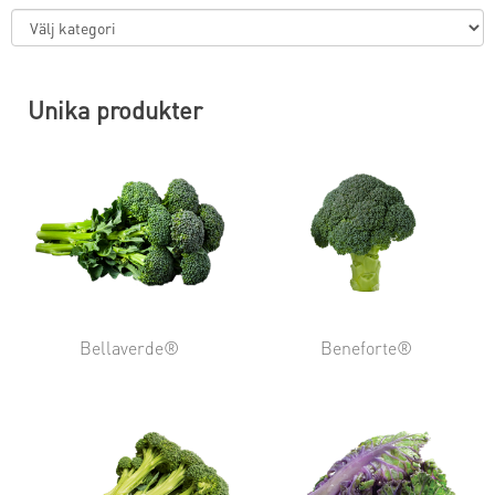
Unika produkter
Bellaverde®
Beneforte®