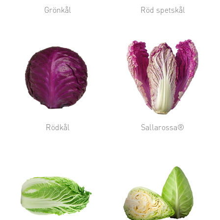
Grönkål
Röd spetskål
Rödkål
Sallarossa®