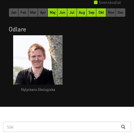
Svenskodlat
Jan
Feb
Mar
Apr
Maj
Jun
Jul
Aug
Sep
Okt
Nov
Dec
Odlare
Nylyckans Ekologiska