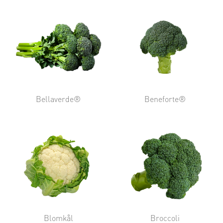
Bellaverde®
Beneforte®
Blomkål
Broccoli