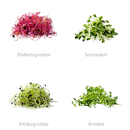
Rödbetsgroddar
Solrosskott
Vitlöksgroddar
Ärtskott