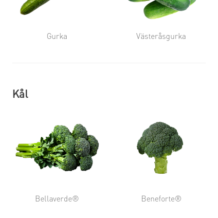
Gurka
Västeråsgurka
Kål
Bellaverde®
Beneforte®