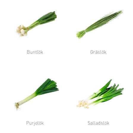
Buntlök
Gräslök
Purjolök
Salladslök