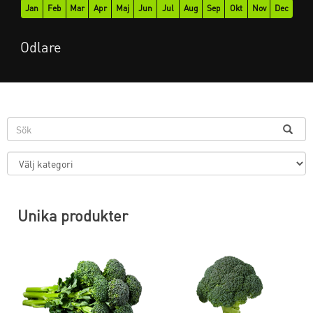
Jan
Feb
Mar
Apr
Maj
Jun
Jul
Aug
Sep
Okt
Nov
Dec
Odlare
Unika produkter