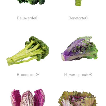
Bellaverde®
Beneforte®
Broccoloco®
Flower sprouts®