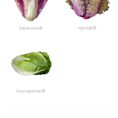
Sallarossa®
Hjärtkål®
Cosmopolitan®