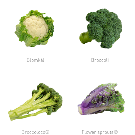
Blomkål
Broccoli
Broccoloco®
Flower sprouts®