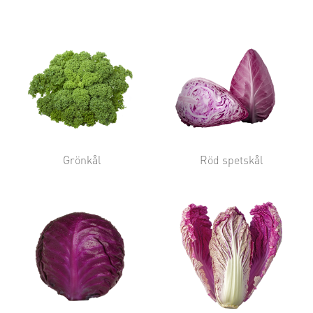
Grönkål
Röd spetskål