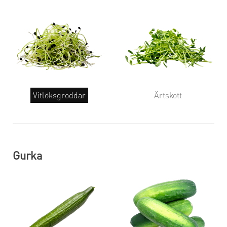
Vitlöksgroddar
Ärtskott
Gurka