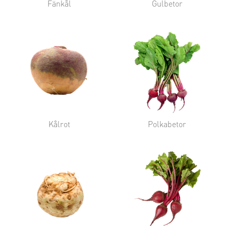
Fänkål
Gulbetor
Kålrot
Polkabetor