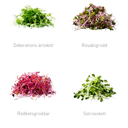
Dekorations ärtskott
Rosabigrodd
Rödbetsgroddar
Solrosskott