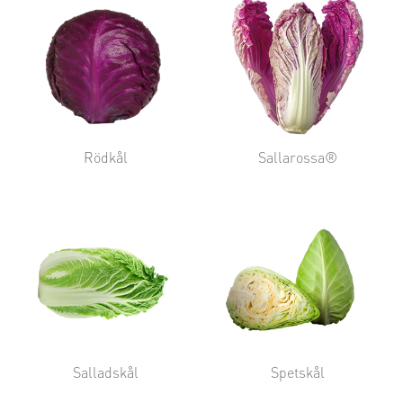
Rödkål
Sallarossa®
Salladskål
Spetskål