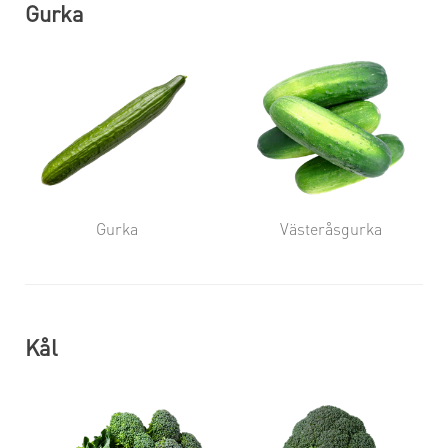
Gurka
Gurka
Västeråsgurka
Kål