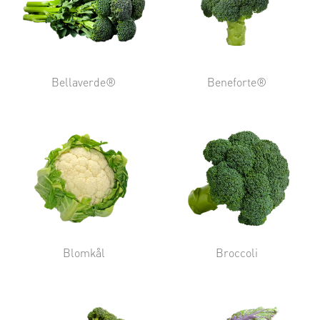
Bellaverde®
Beneforte®
Blomkål
Broccoli