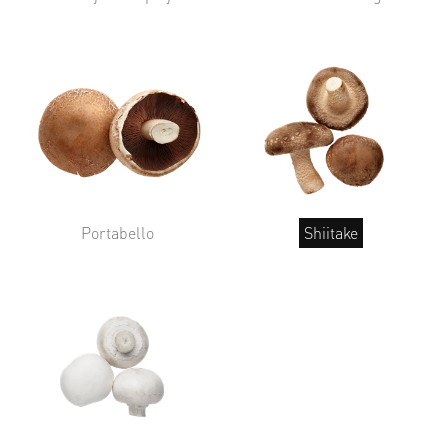
Portabello
Shiitake