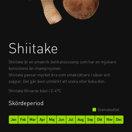
Shiitake
Shiitake är en smakrik delikatessvamp som har en mjukare
konsistens än champinjonen.
Shiitake passar mycket bra som smaksättare i såser och
soppor. Det går även utmärkt att steka eller koka den.
Shiitake förvaras bäst i 2-4°C.
Skördeperiod
Svenskodlat
Jan
Feb
Mar
Apr
Maj
Jun
Jul
Aug
Sep
Okt
Nov
Dec