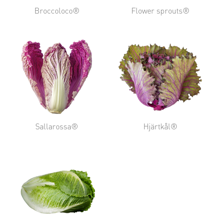
Broccoloco®
Flower sprouts®
Sallarossa®
Hjärtkål®