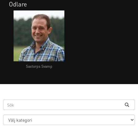
Odlare
Saxtorps Svamp