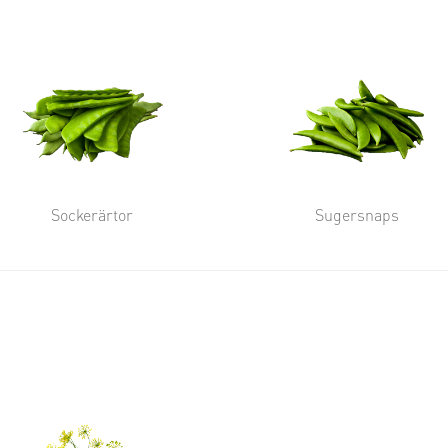
Sockerärtor
Sugersnaps