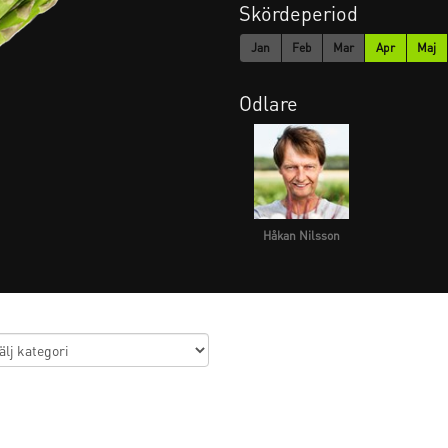
Skördeperiod
Jan
Feb
Mar
Apr
Maj
Odlare
Håkan Nilsson