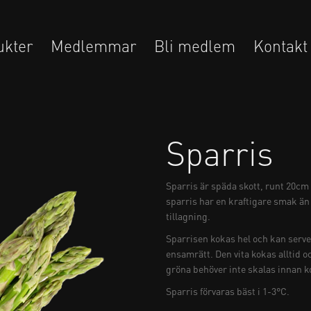
ukter
Medlemmar
Bli medlem
Kontakt
Sparris
Sparris är späda skott, runt 20cm 
sparris har en kraftigare smak än
tillagning.
Sparrisen kokas hel och kan server
ensamrätt. Den vita kokas alltid 
gröna behöver inte skalas innan k
Sparris förvaras bäst i 1-3°C.