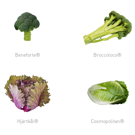
Beneforte®
Broccoloco®
Hjärtkål®
Cosmopolitan®