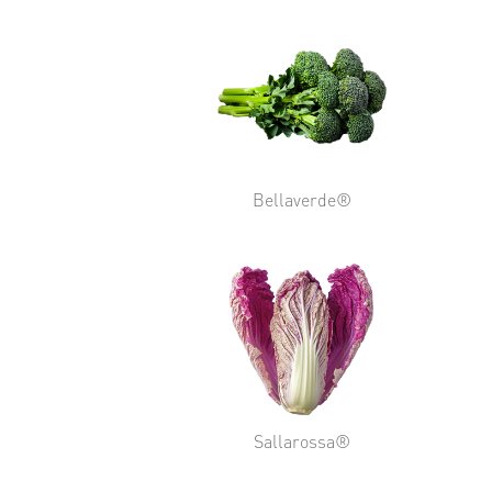
Bellaverde®
Sallarossa®