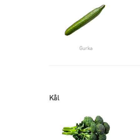
Gurka
Kål