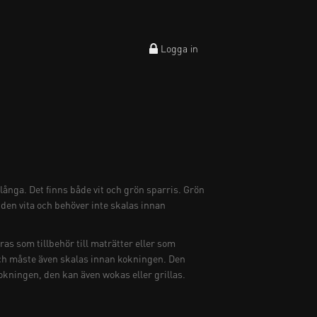
Logga in
långa. Det finns både vit och grön sparris. Grön
 den vita och behöver inte skalas innan
as som tillbehör till maträtter eller som
och måste även skalas innan kokningen. Den
okningen, den kan även wokas eller grillas.