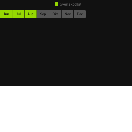
Svenskodlat
Jun
Jul
Aug
Sep
Okt
Nov
Dec