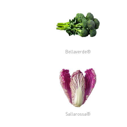
Bellaverde®
Sallarossa®