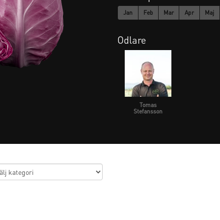
Jan
Feb
Mar
Apr
Maj
Odlare
Tomas
Stefansson