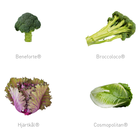
Beneforte®
Broccoloco®
Hjärtkål®
Cosmopolitan®