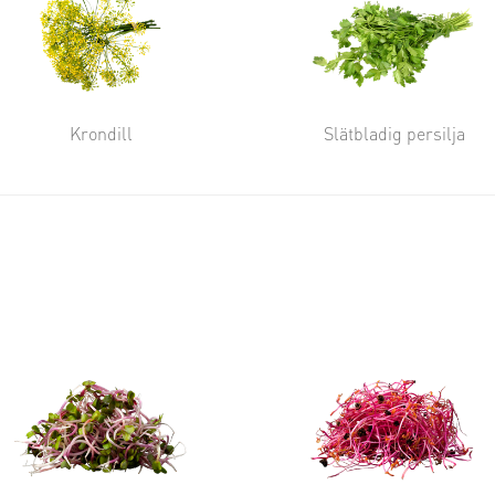
Krondill
Slätbladig persilja