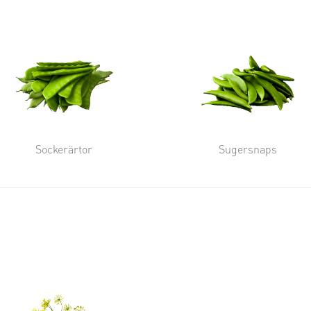
Sockerärtor
Sugersnaps