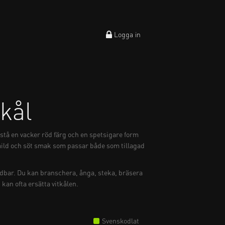
Logga in
kål
tå en vacker röd färg och en spetsigare form
mild och söt smak som passar både som tillagad
dbar. Du kan branschera, ånga, steka, bräsera
kan ofta ersätta vitkålen.
Svenskodlat