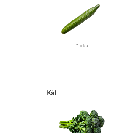
Gurka
Kål