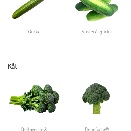
Gurka
Västeråsgurka
Kål
Bellaverde®
Beneforte®