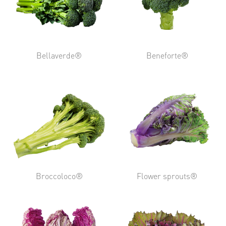
Bellaverde®
Beneforte®
Broccoloco®
Flower sprouts®