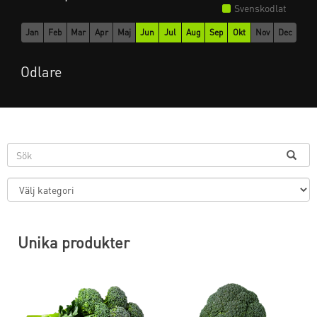
Svenskodlat
Jan
Feb
Mar
Apr
Maj
Jun
Jul
Aug
Sep
Okt
Nov
Dec
Odlare
Unika produkter