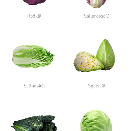
Rödkål
Sallarossa®
Salladskål
Spetskål