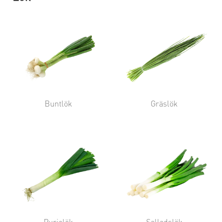
Buntlök
Gräslök
Purjolök
Salladslök