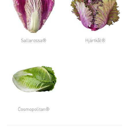
Sallarossa®
Hjärtkål®
Cosmopolitan®