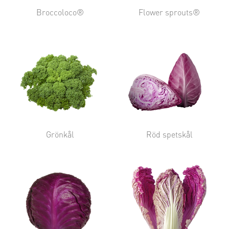
Broccoloco®
Flower sprouts®
Grönkål
Röd spetskål