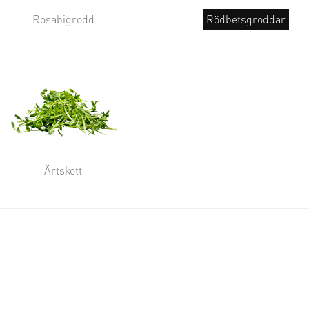
Rosabigrodd
Rödbetsgroddar
Ärtskott