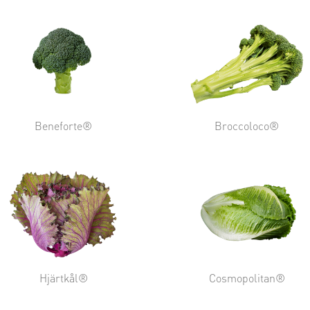
Beneforte®
Broccoloco®
Hjärtkål®
Cosmopolitan®