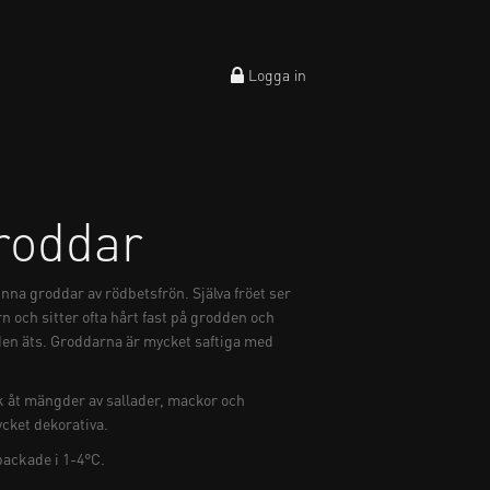
Logga in
roddar
na groddar av rödbetsfrön. Själva fröet ser
 och sitter ofta hårt fast på grodden och
den äts. Groddarna är mycket saftiga med
 åt mängder av sallader, mackor och
cket dekorativa.
packade i 1-4°C.