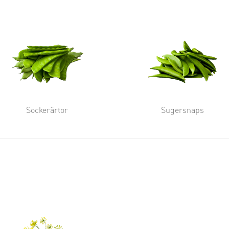
Sockerärtor
Sugersnaps