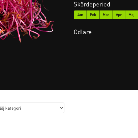
Skördeperiod
Jan
Feb
Mar
Apr
Maj
Odlare