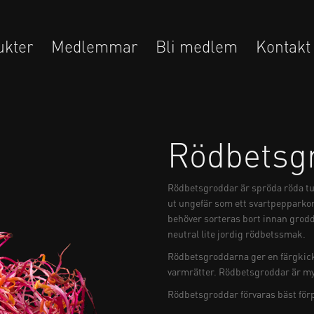
ukter
Medlemmar
Bli medlem
Kontakt
Rödbetsg
Rödbetsgroddar är spröda röda tun
ut ungefär som ett svartpepparkorn
behöver sorteras bort innan grod
neutral lite jordig rödbetssmak.
Rödbetsgroddarna ger en färgkick
varmrätter. Rödbetsgroddar är my
Rödbetsgroddar förvaras bäst för