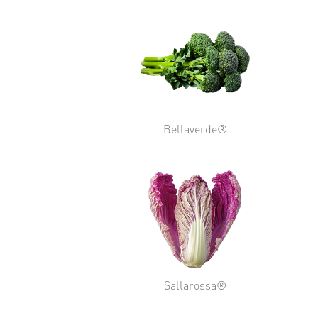
Bellaverde®
Sallarossa®