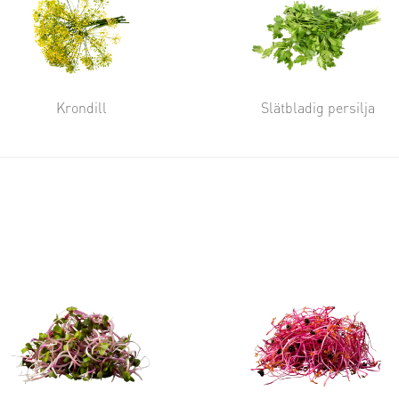
Krondill
Slätbladig persilja