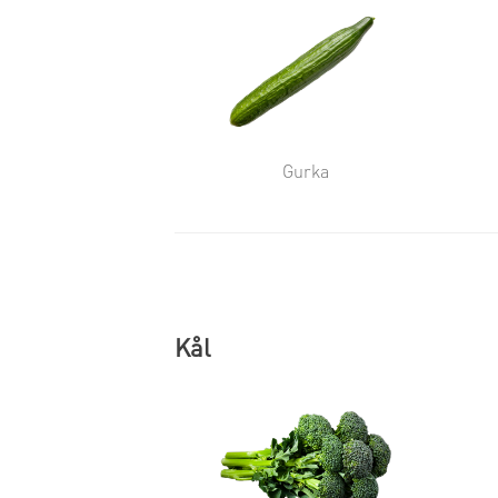
Gurka
Kål