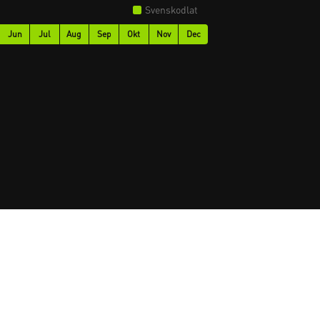
Svenskodlat
Jun
Jul
Aug
Sep
Okt
Nov
Dec